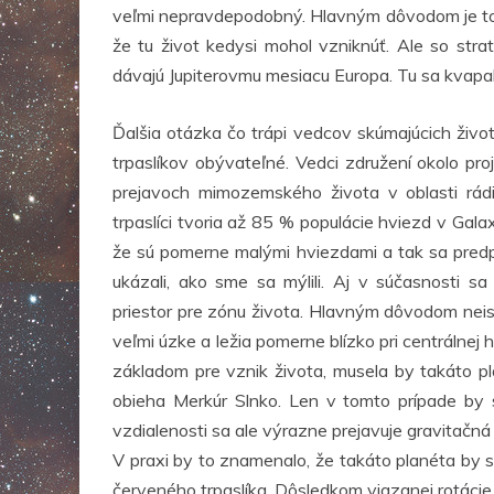
veľmi nepravdepodobný. Hlavným dôvodom je to, 
že tu život kedysi mohol vzniknúť. Ale so stra
dávajú Jupiterovmu mesiacu Europa. Tu sa kvapa
Ďalšia otázka čo trápi vedcov skúmajúcich život
trpaslíkov obývateľné. Vedci združení okolo pr
prejavoch mimozemského života v oblasti rádi
trpaslíci tvoria až 85 % populácie hviezd v Gal
že sú pomerne malými hviezdami a tak sa predp
ukázali, ako sme sa mýlili. Aj v súčasnosti sa
priestor pre zónu života. Hlavným dôvodom neist
veľmi úzke a ležia pomerne blízko pri centrálne
základom pre vznik života, musela by takáto p
obieha Merkúr Slnko. Len v tomto prípade by s
vzdialenosti sa ale výrazne prejavuje gravitačná 
V praxi by to znamenalo, že takáto planéta by s
červeného trpaslíka. Dôsledkom viazanej rotácie