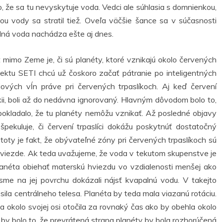
že sa tu nevyskytuje voda. Vedci ale súhlasia s domnienkou,
tou vody sa stratil tiež. Oveľa väčšie šance sa v súčasnosti
lná voda nachádza ešte aj dnes.
 mimo Zeme je, či sú planéty, ktoré vznikajú okolo červených
ojektu SETI chcú už čoskoro začať pátranie po inteligentných
ových vĺn práve pri červených trpaslíkoch. Aj keď červení
axii, boli až do nedávna ignorovaný. Hlavným dôvodom bolo to,
okladalo, že tu planéty nemôžu vznikať. Až posledné objavy
 špekuluje, či červení trpaslíci dokážu poskytnúť dostatočný
oty je fakt, že obývateľné zóny pri červených trpaslíkoch sú
j hviezde. Ak teda uvažujeme, že voda v tekutom skupenstve je
lanéta obiehať materskú hviezdu vo vzdialenosti menšej ako
me na jej povrchu dokázali nájsť kvapalnú vodu. V takejto
sila centrálneho telesa. Planéta by teda mala viazanú rotáciu.
a okolo svojej osi otočila za rovnaký čas ako by obehla okolo
 by bolo to, že prevrátená strana planéty by bola rozhorúčená