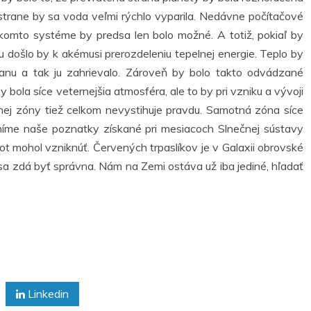
strane by sa voda veľmi rýchlo vyparila. Nedávne počítačové
akomto systéme by predsa len bolo možné. A totiž, pokiaľ by
 došlo by k akémusi prerozdeleniu tepelnej energie. Teplo by
ranu a tak ju zahrievalo. Zároveň by bolo takto odvádzané
bola síce veternejšia atmosféra, ale to by pri vzniku a vývoji
ľnej zóny tiež celkom nevystihuje pravdu. Samotná zóna síce
íme naše poznatky získané pri mesiacoch Slnečnej sústavy
t mohol vzniknúť. Červených trpaslíkov je v Galaxii obrovské
sa zdá byť správna. Nám na Zemi ostáva už iba jediné, hľadať
Linkedin