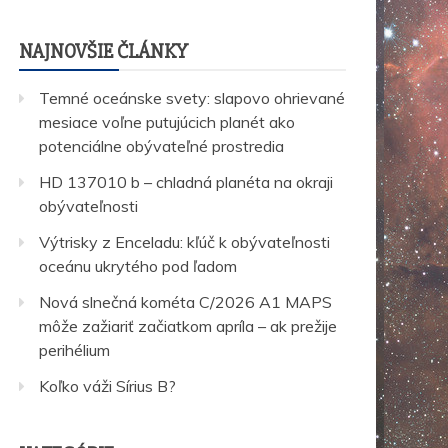
NAJNOVŠIE ČLÁNKY
Temné oceánske svety: slapovo ohrievané
mesiace voľne putujúcich planét ako
potenciálne obývateľné prostredia
HD 137010 b – chladná planéta na okraji
obývateľnosti
Výtrisky z Enceladu: kľúč k obývateľnosti
oceánu ukrytého pod ľadom
Nová slnečná kométa C/2026 A1 MAPS
môže zažiariť začiatkom apríla – ak prežije
perihélium
Koľko váži Sírius B?