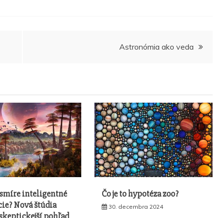
Astronómia ako veda
esmíre inteligentné
Čo je to hypotéza zoo?
cie? Nová štúdia
30. decembra 2024
skeptickejší pohľad