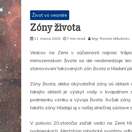
Život vo vesmíre
Zóny života
11. marca 2018
7 min read
Mgr. Roman Mikušinec
Vedcov na Zemi v súčasnosti najviac trápi
mimozemskom živote sa ale neobmedzuje len 
stanovovaní takzvaných zón života a hľadaní pla
Zóny života, alebo obývateľné zóny sú oblasti v
takejto oblasti je výskyt vody v kvapalnom
podmienku vzniku a vývoja života. Avšak zóny 
takéto zóny hľadajú aj v našej slnečnej sústave 
V polovici 20.storočia začali vedci na Zemi h
podmienkach. Medzitým robotické systémy odhaľ