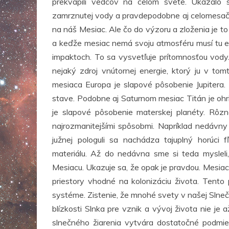
prekvapili vedcov na celom svete. Ukázalo 
zamrznutej vody a pravdepodobne aj celomesačn
na náš Mesiac. Ale čo do výzoru a zloženia je to
a keďže mesiac nemá svoju atmosféru musí tu exi
impaktoch. To sa vysvetľuje prítomnosťou vody
nejaký zdroj vnútornej energie, ktorý ju v to
mesiaca Europa je slapové pôsobenie Jupitera.
stave. Podobne aj Saturnom mesiac Titán je oh
je slapové pôsobenie materskej planéty. Rôzn
najrozmanitejšími spôsobmi. Napríklad nedávny
južnej pologuli sa nachádza tajuplný horúci
materiálu. Až do nedávna sme si teda myslel
Mesiacu. Ukazuje sa, že opak je pravdou. Mesia
priestory vhodné na kolonizáciu života. Tento
systéme. Zistenie, že mnohé svety v našej Slne
blízkosti Slnka pre vznik a vývoj života nie je
slnečného žiarenia vytvára dostatočné podmie