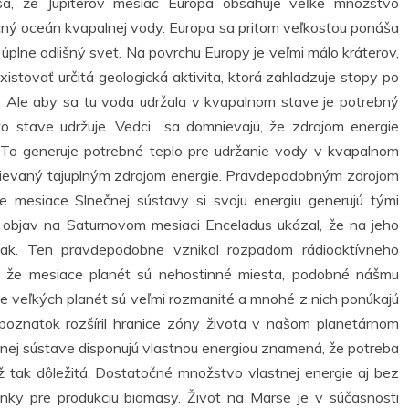
sa, že Jupiterov mesiac Europa obsahuje veľké množstvo
ý oceán kvapalnej vody. Europa sa pritom veľkosťou ponáša
 úplne odlišný svet. Na povrchu Europy je veľmi málo kráterov,
stovať určitá geologická aktivita, ktorá zahladzuje stopy po
. Ale aby sa tu voda udržala v kvapalnom stave je potrebný
mto stave udržuje. Vedci sa domnievajú, že zdrojom energie
 To generuje potrebné teplo pre udržanie vody v kvapalnom
rievaný tajuplným zdrojom energie. Pravdepodobným zdrojom
e mesiace Slnečnej sústavy si svoju energiu generujú tými
 objav na Saturnovom mesiaci Enceladus ukázal, že na jeho
 fľak. Ten pravdepodobne vznikol rozpadom rádioaktívneho
i, že mesiace planét sú nehostinné miesta, podobné nášmu
ce veľkých planét sú veľmi rozmanité a mnohé z nich ponúkajú
 poznatok rozšíril hranice zóny života v našom planetárnom
čnej sústave disponujú vlastnou energiou znamená, že potreba
 až tak dôležitá. Dostatočné množstvo vlastnej energie aj bez
nky pre produkciu biomasy. Život na Marse je v súčasnosti