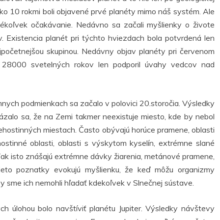
c ako 10 rokmi boli objavené prvé planéty mimo náš systém. Ale
kékoľvek očakávanie. Nedávno sa začali myšlienky o živote
 Existencia planét pri týchto hviezdach bola potvrdená len
jpočetnejšou skupinou. Nedávny objav planéty pri červenom
ti 28000 svetelných rokov len podporil úvahy vedcov nad
nych podmienkach sa začalo v polovici 20.storočia. Výsledky
zalo sa, že na Zemi takmer neexistuje miesto, kde by nebol
nehostinných miestach. Často obývajú horúce pramene, oblasti
stinné oblasti, oblasti s výskytom kyselín, extrémne slané
. Tak isto znášajú extrémne dávky žiarenia, metánové pramene,
 Tieto poznatky evokujú myšlienku, že keď môžu organizmy
y sme ich nemohli hľadať kdekoľvek v Slnečnej sústave.
 úlohou bolo navštíviť planétu Jupiter. Výsledky návštevy