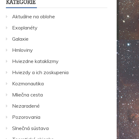
KATEGÓRIE
Aktuálne na oblohe
Exoplanéty
Galaxie
Hmloviny
Hviezdne kataklizmy
Hviezdy a ich zoskupenia
Kozmonautika
Mliečna cesta
Nezaradené
Pozorovania
Slnečná sústava