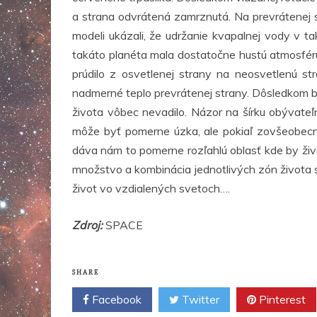
a strana odvrátená zamrznutá. Na prevrátenej 
modeli ukázali, že udržanie kvapalnej vody v t
takáto planéta mala dostatočne hustú atmosféru
prúdilo z osvetlenej strany na neosvetlenú st
nadmerné teplo prevrátenej strany. Dôsledkom by 
života vôbec nevadilo. Názor na šírku obývate
môže byť pomerne úzka, ale pokiaľ zovšeobecn
dáva nám to pomerne rozľahlú oblasť kde by živo
množstvo a kombinácia jednotlivých zón života 
život vo vzdialených svetoch….
Zdroj:
SPACE
SHARE
Facebook
Twitter
Pinterest