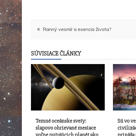
Navigácia
Ranný vesmír a esencia života?
v
SÚVISIACE ČLÁNKY
článku
Temné oceánske svety:
Sú vo v
slapovo ohrievané mesiace
civilizá
voľne putujúcich planét ako
prináša 