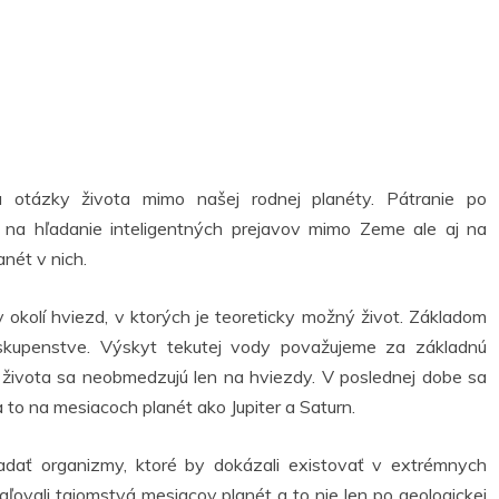
a otázky života mimo našej rodnej planéty. Pátranie po
na hľadanie inteligentných prejavov mimo Zeme ale aj na
nét v nich.
 okolí hviezd, v ktorých je teoreticky možný život. Základom
 skupenstve. Výskyt tekutej vody považujeme za základnú
života sa neobmedzujú len na hviezdy. V poslednej dobe sa
a to na mesiacoch planét ako Jupiter a Saturn.
ľadať organizmy, ktoré by dokázali existovať v extrémnych
ovali tajomstvá mesiacov planét a to nie len po geologickej