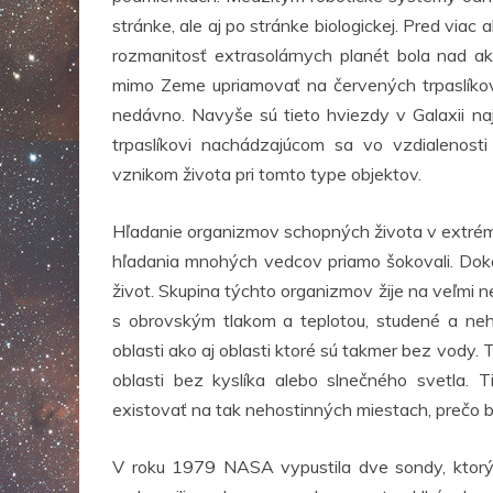
stránke, ale aj po stránke biologickej. Pred via
rozmanitosť extrasolárnych planét bola nad a
mimo Zeme upriamovať na červených trpaslíkov.
nedávno. Navyše sú tieto hviezdy v Galaxii na
trpaslíkovi nachádzajúcom sa vo vzdialenos
vznikom života pri tomto type objektov.
Hľadanie organizmov schopných života v extrém
hľadania mnohých vedcov priamo šokovali. Doká
život. Skupina týchto organizmov žije na veľmi 
s obrovským tlakom a teplotou, studené a neho
oblasti ako aj oblasti ktoré sú takmer bez vody
oblasti bez kyslíka alebo slnečného svetla.
existovať na tak nehostinných miestach, prečo b
V roku 1979 NASA vypustila dve sondy, ktorých