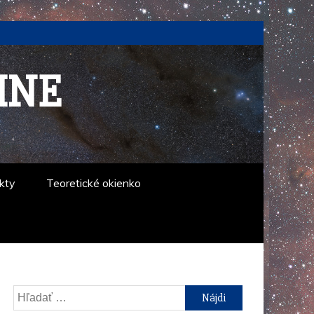
INE
kty
Teoretické okienko
Hľadať: