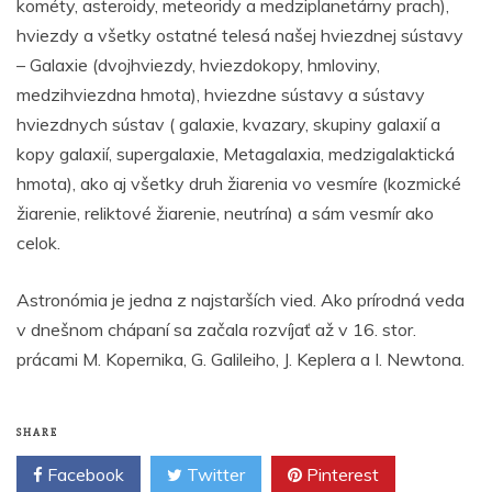
kométy, asteroidy, meteoridy a medziplanetárny prach),
hviezdy a všetky ostatné telesá našej hviezdnej sústavy
– Galaxie (dvojhviezdy, hviezdokopy, hmloviny,
medzihviezdna hmota), hviezdne sústavy a sústavy
hviezdnych sústav ( galaxie, kvazary, skupiny galaxií a
kopy galaxií, supergalaxie, Metagalaxia, medzigalaktická
hmota), ako aj všetky druh žiarenia vo vesmíre (kozmické
žiarenie, reliktové žiarenie, neutrína) a sám vesmír ako
celok.
Astronómia je jedna z najstarších vied. Ako prírodná veda
v dnešnom chápaní sa začala rozvíjať až v 16. stor.
prácami M. Kopernika, G. Galileiho, J. Keplera a I. Newtona.
SHARE
Facebook
Twitter
Pinterest