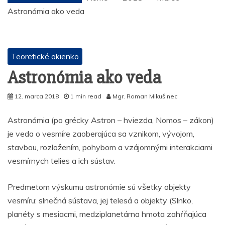
Astronómia ako veda
Teoretické okienko
Astronómia ako veda
12. marca 2018
1 min read
Mgr. Roman Mikušinec
Astronómia (po grécky Astron – hviezda, Nomos – zákon)
je veda o vesmíre zaoberajúca sa vznikom, vývojom,
stavbou, rozložením, pohybom a vzájomnými interakciami
vesmírnych telies a ich sústav.
Predmetom výskumu astronómie sú všetky objekty
vesmíru: slnečná sústava, jej telesá a objekty (Slnko,
planéty s mesiacmi, medziplanetárna hmota zahŕňajúca