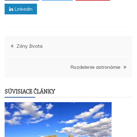
Linkedin
Navigácia
Zóny života
v
Rozdelenie astronómie
článku
SÚVISIACE ČLÁNKY