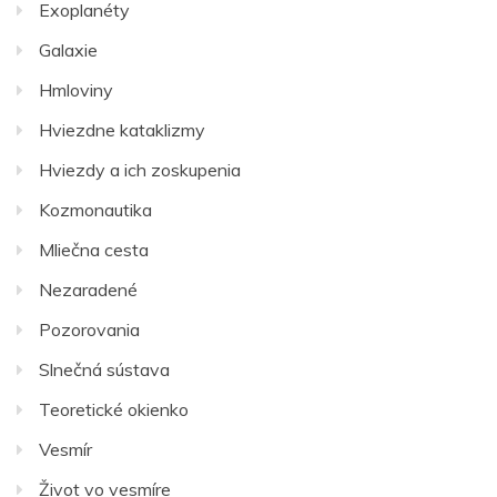
Exoplanéty
Galaxie
Hmloviny
Hviezdne kataklizmy
Hviezdy a ich zoskupenia
Kozmonautika
Mliečna cesta
Nezaradené
Pozorovania
Slnečná sústava
Teoretické okienko
Vesmír
Život vo vesmíre