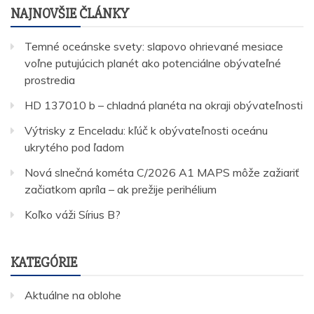
NAJNOVŠIE ČLÁNKY
Temné oceánske svety: slapovo ohrievané mesiace
voľne putujúcich planét ako potenciálne obývateľné
prostredia
HD 137010 b – chladná planéta na okraji obývateľnosti
Výtrisky z Enceladu: kľúč k obývateľnosti oceánu
ukrytého pod ľadom
Nová slnečná kométa C/2026 A1 MAPS môže zažiariť
začiatkom apríla – ak prežije perihélium
Koľko váži Sírius B?
KATEGÓRIE
Aktuálne na oblohe