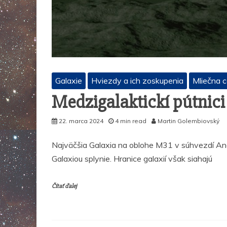
Galaxie
Hviezdy a ich zoskupenia
Mliečna 
Medzigalaktickí pútnici
22. marca 2024
4 min read
Martin Golembiovský
Najväčšia Galaxia na oblohe M31 v súhvezdí Andr
Galaxiou splynie. Hranice galaxií však siahajú
Čítať ďalej