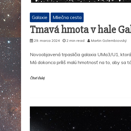
Galaxie
Mliečna cesta
Tmavá hmota v hale Ga
29. marca 2024
2 min read
Martin Golembiovský
Novoobjavená trpasličia galaxia UMa3/U1, ktorá
Má dokonca príliš malú hmotnosť na to, aby sa t
Čítať ďalej