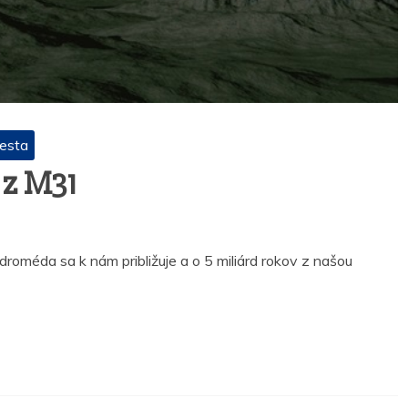
cesta
 z M31
oméda sa k nám približuje a o 5 miliárd rokov z našou