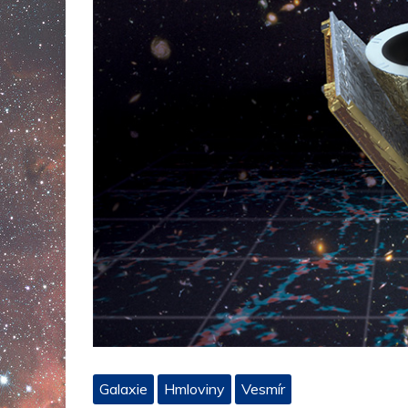
Galaxie
Hmloviny
Vesmír