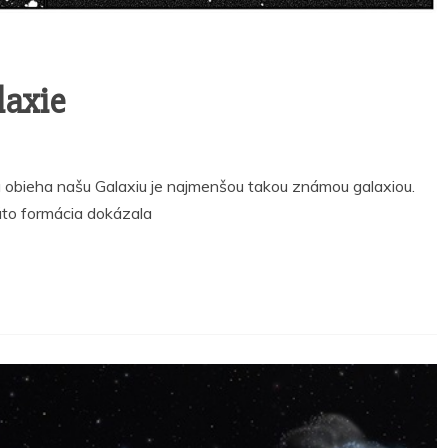
laxie
 obieha našu Galaxiu je najmenšou takou známou galaxiou.
áto formácia dokázala