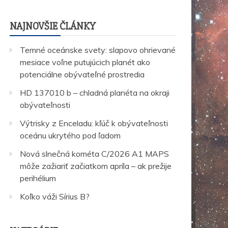
NAJNOVŠIE ČLÁNKY
Temné oceánske svety: slapovo ohrievané
mesiace voľne putujúcich planét ako
potenciálne obývateľné prostredia
HD 137010 b – chladná planéta na okraji
obývateľnosti
Výtrisky z Enceladu: kľúč k obývateľnosti
oceánu ukrytého pod ľadom
Nová slnečná kométa C/2026 A1 MAPS
môže zažiariť začiatkom apríla – ak prežije
perihélium
Koľko váži Sírius B?