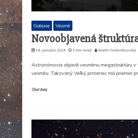
Galaxie
Vesmír
Novoobjavená štruktúra 
19. januára 2024
3 min read
Martin Golembiovský
Astronómovia objavili vesmírnu megastruktúru v t
vesmíru. Takzvaný Veľký prstenec má priemer prib
Čítať ďalej