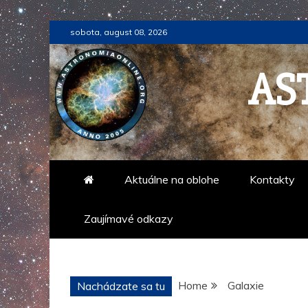
Skip
sobota, august 08, 2026
to
content
AS
Aktuálne na oblohe
Kontakty
Zaujímavé odkazy
Home
Galaxie
Nachádzate sa tu