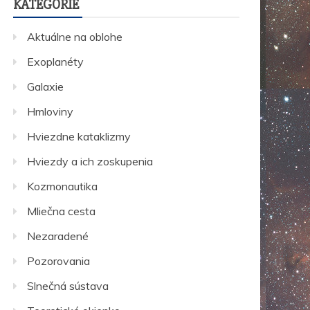
KATEGÓRIE
Aktuálne na oblohe
Exoplanéty
Galaxie
Hmloviny
Hviezdne kataklizmy
Hviezdy a ich zoskupenia
Kozmonautika
Mliečna cesta
Nezaradené
Pozorovania
Slnečná sústava