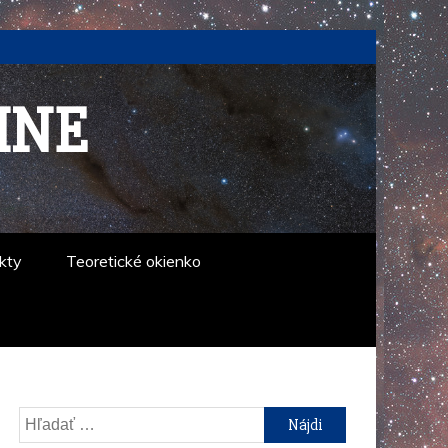
INE
kty
Teoretické okienko
Hľadať: