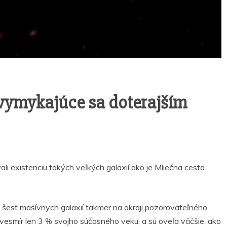
vymykajúce sa doterajším
vali existenciu takých veľkých galaxií ako je Mliečna cesta
šesť masívnych galaxií takmer na okraji pozorovateľného
vesmír len 3 % svojho súčasného veku, a sú oveľa väčšie, ako