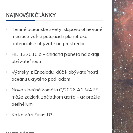
NAJNOVŠIE ČLÁNKY
Temné oceánske svety: slapovo ohrievané
mesiace voľne putujúcich planét ako
potenciálne obývateľné prostredia
HD 137010 b – chladná planéta na okraji
obývateľnosti
Výtrisky z Enceladu: kľúč k obývateľnosti
oceánu ukrytého pod ľadom
Nová slnečná kométa C/2026 A1 MAPS
môže zažiariť začiatkom apríla – ak prežije
perihélium
Koľko váži Sírius B?