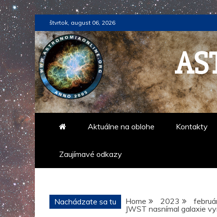
Skip
štvrtok, august 06, 2026
to
content
AS
Aktuálne na oblohe
Kontakty
Zaujímavé odkazy
Home
2023
februá
Nachádzate sa tu
JWST nasnímal galaxie vy