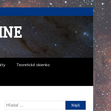
INE
kty
Teoretické okienko
Hľadať: