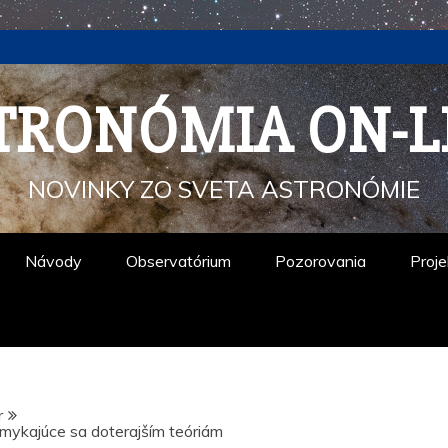
TRONÓMIA ON-L
NOVINKY ZO SVETA ASTRONÓMIE
Návody
Observatórium
Pozorovania
Proje
r
mykajúce sa doterajším teóriám