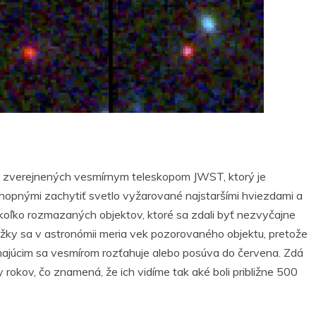
v zverejnených vesmírnym teleskopom JWST, ktorý je
hopnými zachytiť svetlo vyžarované najstaršími hviezdami a
niekoľko rozmazaných objektov, ktoré sa zdali byť nezvyčajne
žky sa v astronómii meria vek pozorovaného objektu, pretože
ínajúcim sa vesmírom rozťahuje alebo posúva do červena. Zdá
rdy rokov, čo znamená, že ich vidíme tak aké boli približne 500