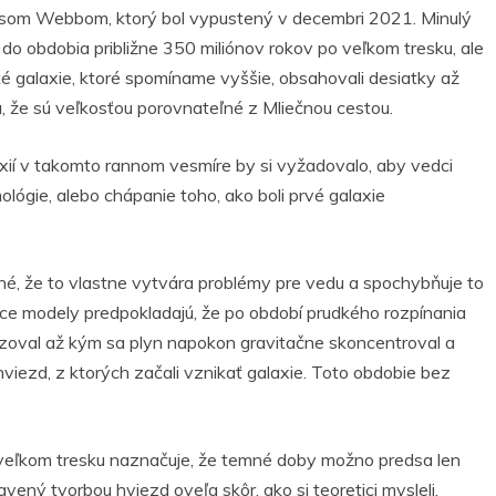
mesom Webbom, ktorý bol vypustený v decembri 2021. Minulý
jú do obdobia približne 350 miliónov rokov po veľkom tresku, ale
ké galaxie, ktoré spomíname vyššie, obsahovali desiatky až
á, že sú veľkosťou porovnateľné z Mliečnou cestou.
xií v takomto rannom vesmíre by si vyžadovalo, aby vedci
ológie, alebo chápanie toho, ako boli prvé galaxie
né, že to vlastne vytvára problémy pre vedu a spochybňuje to
júce modely predpokladajú, že po období prudkého rozpínania
dzoval až kým sa plyn napokon gravitačne skoncentroval a
 hviezd, z ktorých začali vznikať galaxie. Toto obdobie bez
 veľkom tresku naznačuje, že temné doby možno predsa len
vený tvorbou hviezd oveľa skôr, ako si teoretici mysleli.