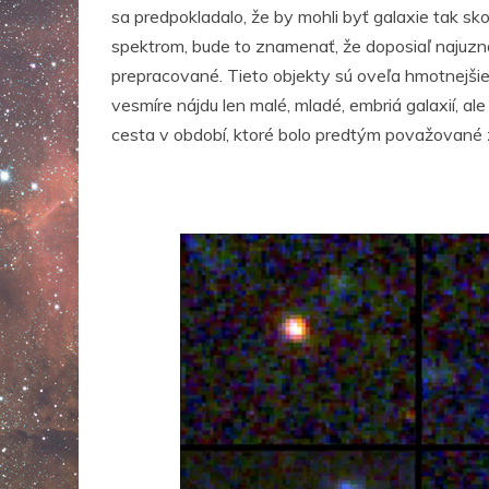
sa predpokladalo, že by mohli byť galaxie tak sko
spektrom, bude to znamenať, že doposiaľ najuzn
prepracované. Tieto objekty sú oveľa hmotnejšie
vesmíre nájdu len malé, mladé, embriá galaxií, al
cesta v období, ktoré bolo predtým považované z