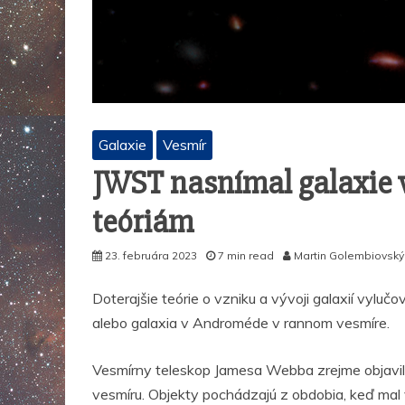
Galaxie
Vesmír
JWST nasnímal galaxie 
teóriám
23. februára 2023
7 min read
Martin Golembiovský
Doterajšie teórie o vzniku a vývoji galaxií vylučo
alebo galaxia v Androméde v rannom vesmíre.
Vesmírny teleskop Jamesa Webba zrejme objavil 
vesmíru. Objekty pochádzajú z obdobia, keď mal 