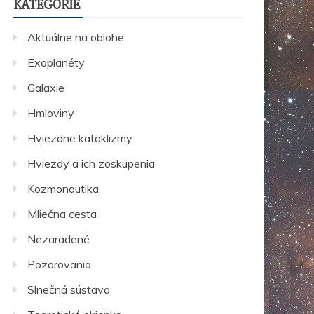
KATEGÓRIE
Aktuálne na oblohe
Exoplanéty
Galaxie
Hmloviny
Hviezdne kataklizmy
Hviezdy a ich zoskupenia
Kozmonautika
Mliečna cesta
Nezaradené
Pozorovania
Slnečná sústava