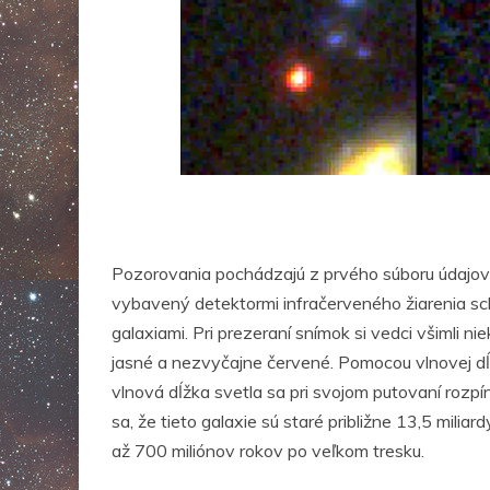
Pozorovania pochádzajú z prvého súboru údajo
vybavený detektormi infračerveného žiarenia sc
galaxiami. Pri prezeraní snímok si vedci všimli 
jasné a nezvyčajne červené. Pomocou vlnovej dĺ
vlnová dĺžka svetla sa pri svojom putovaní rozp
sa, že tieto galaxie sú staré približne 13,5 milia
až 700 miliónov rokov po veľkom tresku.