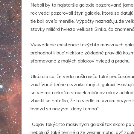
Neboli by to najstaršie galaxie pozorované Ja
rok vedci pozorovali štyri galaxie, ktoré sa datu
tie boli oveľa menšie. Výpočty naznačujú, že veľ
stovky miliárd hviezd veľkosti Slnka, čo znamen
Vysvetlenie existencie takýchto masívnych gala
prehodnotili buď niektoré základné pravidlá kozm
sformované z malých oblakov hviezd a prachu.
Ukázalo sa, že vedci našli niečo také neočakáva
zaužívané teórie o vzniku raných galaxií. Existu
sa vesmír niekoľko stoviek miliónov rokov ochla
zhustil sa natoľko, že to viedlo ku vzniku prvých
hviezd sa nazýva “doby temna”.
„Objav takýchto masívnych galaxií tak skoro po
neboli až také temné a že vesmír mohol byť zapla