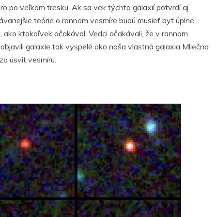
ro po veľkom tresku. Ak sa vek týchto galaxií potvrdí aj
ávanejšie teórie o rannom vesmíre budú musieť byť úplne
, ako ktokoľvek očakával. Vedci očakávali, že v rannom
e objavili galaxie tak vyspelé ako naša vlastná galaxia Mliečna
a úsvit vesmíru.