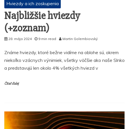
Hviezdy a ich zoskupenia
Najbližšie hviezdy
(+zoznam)
28. mája 2024
9 min read
Martin Golembiovský
Známe hviezdy, ktoré bežne vidíme na oblohe sú, okrem
niekoľko vzácnych výnimiek, všetky väčšie ako naše Slnko
a predstavujú len okolo 4% všetkých hviezd v
Čítať ďalej