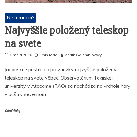
Nezaradené
Najvyššie položený teleskop
na svete
9. mája 2024
3 min read
Martin Golembiovský
Japonsko spustilo do prevádzky najvyššie položený
teleskop na svete vôbec. Observatórium Tokijskej
univerzity v Atacame (TAO) sa nachádza na vrchole hory
v púšti v severnom
Čítať ďalej