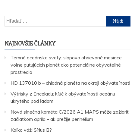
Hľadať:
NAJNOVŠIE ČLÁNKY
Temné oceánske svety: slapovo ohrievané mesiace
voľne putujúcich planét ako potenciálne obývateľné
prostredia
HD 137010 b – chladná planéta na okraji obývateľnosti
Výtrisky z Enceladu: kľúč k obývateľnosti oceánu
ukrytého pod ľadom
Nová slnečná kométa C/2026 A1 MAPS môže zažiariť
začiatkom apríla – ak prežije perihélium
Koľko váži Sírius B?