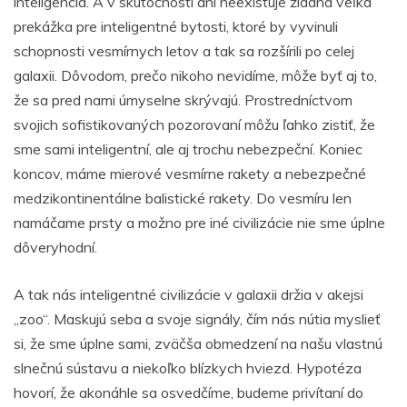
inteligencia. A v skutočnosti ani neexistuje žiadna veľká
prekážka pre inteligentné bytosti, ktoré by vyvinuli
schopnosti vesmírnych letov a tak sa rozšírili po celej
galaxii. Dôvodom, prečo nikoho nevidíme, môže byť aj to,
že sa pred nami úmyselne skrývajú. Prostredníctvom
svojich sofistikovaných pozorovaní môžu ľahko zistiť, že
sme sami inteligentní, ale aj trochu nebezpeční. Koniec
koncov, máme mierové vesmírne rakety a nebezpečné
medzikontinentálne balistické rakety. Do vesmíru len
namáčame prsty a možno pre iné civilizácie nie sme úplne
dôveryhodní.
A tak nás inteligentné civilizácie v galaxii držia v akejsi
„zoo“. Maskujú seba a svoje signály, čím nás nútia myslieť
si, že sme úplne sami, zväčša obmedzení na našu vlastnú
slnečnú sústavu a niekoľko blízkych hviezd. Hypotéza
hovorí, že akonáhle sa osvedčíme, budeme privítaní do