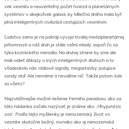
vek vesmíru a neuveriteľný počet hviezd a planetárnych
systémov v akejkoľvek galaxii, by Mliečna dráha mala byť
plná inteligentných civilizácií cestujúcich vesmírom.
Ľudstvo samo je na pokraji vývoja trvalej medziplanetárnej
prítomnosti a náš druh je stále veľmi mladý, aspoň čo sa
týka kozmického meradla. Na druhej strane by sme ale
mali vidieť dôkazy o iných inteligentných druhoch a to
všadeokolo nás: rádiové signály, megastavby, putujúce
sondy atď. Ale nemáme a nevidíme nič. Takže potom, kde
sú všetci?
Najzvláštnejšie možné riešenie Fermiho paradoxu, ako sa
táto hádanka začala nazývať, je známe ako „Hhypotéza
zoo“. Podľa tejto myšlienky je mimozemský život vo
vesmíre skutočne bežný, rovnako ako aj mimozemská