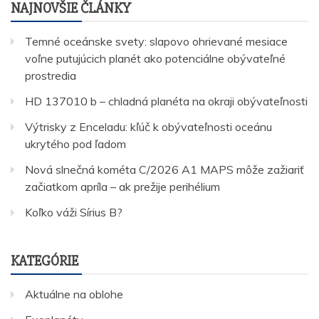
NAJNOVŠIE ČLÁNKY
Temné oceánske svety: slapovo ohrievané mesiace
voľne putujúcich planét ako potenciálne obývateľné
prostredia
HD 137010 b – chladná planéta na okraji obývateľnosti
Výtrisky z Enceladu: kľúč k obývateľnosti oceánu
ukrytého pod ľadom
Nová slnečná kométa C/2026 A1 MAPS môže zažiariť
začiatkom apríla – ak prežije perihélium
Koľko váži Sírius B?
KATEGÓRIE
Aktuálne na oblohe