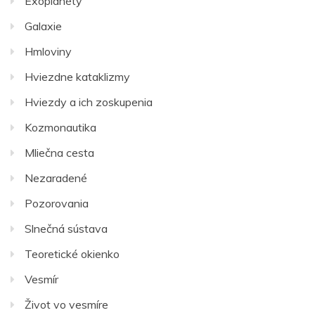
Exoplanéty
Galaxie
Hmloviny
Hviezdne kataklizmy
Hviezdy a ich zoskupenia
Kozmonautika
Mliečna cesta
Nezaradené
Pozorovania
Slnečná sústava
Teoretické okienko
Vesmír
Život vo vesmíre