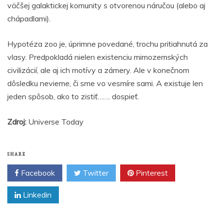
väčšej galaktickej komunity s otvorenou náručou (alebo aj
chápadlami).
Hypotéza zoo je, úprimne povedané, trochu pritiahnutá za
vlasy. Predpokladá nielen existenciu mimozemských
civilizácií, ale aj ich motívy a zámery. Ale v konečnom
dôsledku nevieme, či sme vo vesmíre sami. A existuje len
jeden spôsob, ako to zistiť……. dospieť.
Zdroj:
Universe Today
SHARE
Facebook
Twitter
Pinterest
Linkedin