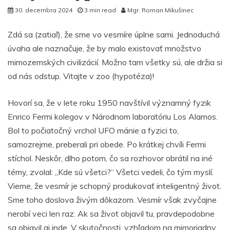
30. decembra 2024
3 min read
Mgr. Roman Mikušinec
Zdá sa (zatiaľ), že sme vo vesmíre úplne sami. Jednoduchá
úvaha ale naznačuje, že by malo existovať množstvo
mimozemských civilizácií. Možno tam všetky sú, ale držia si
od nás odstup. Vitajte v zoo (hypotéza)!
Hovorí sa, že v lete roku 1950 navštívil významný fyzik
Enrico Fermi kolegov v Národnom laboratóriu Los Alamos.
Bol to počiatočný vrchol UFO mánie a fyzici to,
samozrejme, preberali pri obede. Po krátkej chvíli Fermi
stíchol. Neskôr, dlho potom, čo sa rozhovor obrátil na iné
témy, zvolal: „Kde sú všetci?“ Všetci vedeli, čo tým myslí.
Vieme, že vesmír je schopný produkovať inteligentný život.
Sme toho doslova živým dôkazom. Vesmír však zvyčajne
nerobí veci len raz. Ak sa život objavil tu, pravdepodobne
sa objavil aj inde. V skutočnosti, vzhľadom na mimoriadny