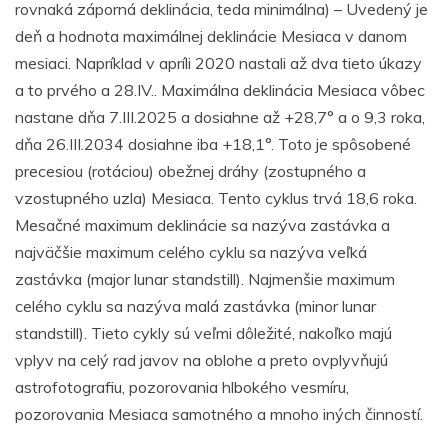
rovnaká záporná deklinácia, teda minimálna) – Uvedený je
deň a hodnota maximálnej deklinácie Mesiaca v danom
mesiaci. Napríklad v apríli 2020 nastali až dva tieto úkazy
a to prvého a 28.IV.. Maximálna deklinácia Mesiaca vôbec
nastane dňa 7.III.2025 a dosiahne až +28,7° a o 9,3 roka,
dňa 26.III.2034 dosiahne iba +18,1°. Toto je spôsobené
precesiou (rotáciou) obežnej dráhy (zostupného a
vzostupného uzla) Mesiaca. Tento cyklus trvá 18,6 roka.
Mesačné maximum deklinácie sa nazýva zastávka a
najväčšie maximum celého cyklu sa nazýva veľká
zastávka (major lunar standstill). Najmenšie maximum
celého cyklu sa nazýva malá zastávka (minor lunar
standstill). Tieto cykly sú veľmi dôležité, nakoľko majú
vplyv na celý rad javov na oblohe a preto ovplyvňujú
astrofotografiu, pozorovania hlbokého vesmíru,
pozorovania Mesiaca samotného a mnoho iných činností.