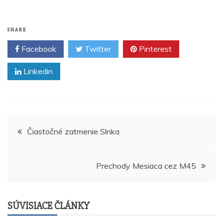
SHARE
Facebook
Twitter
Pinterest
Linkedin
Navigácia
Čiastočné zatmenie Slnka
v
Prechody Mesiaca cez M45
článku
SÚVISIACE ČLÁNKY