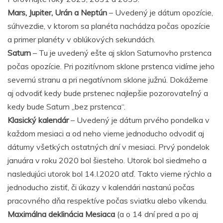
Mars, Jupiter, Urán a Neptún
– Uvedený je dátum opozície,
súhvezdie, v ktorom sa planéta nachádza počas opozície
a primer planéty v oblúkových sekundách.
Saturn
– Tu je uvedený ešte aj sklon Saturnovho prstenca
počas opozície. Pri pozitívnom sklone prstenca vidíme jeho
severnú stranu a pri negatívnom sklone južnú. Dokážeme
aj odvodiť kedy bude prstenec najlepšie pozorovateľný a
kedy bude Saturn „bez prstenca“.
Klasický kalendár
– Uvedený je dátum prvého pondelka v
každom mesiaci a od neho vieme jednoducho odvodiť aj
dátumy všetkých ostatných dní v mesiaci. Prvý pondelok
januára v roku 2020 bol šiesteho. Utorok bol siedmeho a
nasledujúci utorok bol 14.I.2020 atď. Takto vieme rýchlo a
jednoducho zistiť, či úkazy v kalendári nastanú počas
pracovného dňa respektíve počas sviatku alebo víkendu.
Maximálna deklinácia Mesiaca
(a o 14 dní pred a po aj