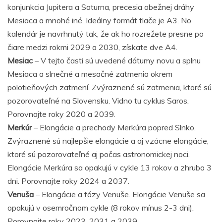
konjunkcia Jupitera a Saturna, precesia obežnej dráhy
Mesiaca a mnohé iné. Ideálny formát tlače je A3. No
kalendár je navrhnutý tak, že ak ho rozrežete presne po
čiare medzi rokmi 2029 a 2030, získate dve A4.
Mesiac
– V tejto časti sú uvedené dátumy novu a splnu
Mesiaca a slnečné a mesačné zatmenia okrem
polotieňových zatmení. Zvýraznené sú zatmenia, ktoré sú
pozorovateľné na Slovensku. Vidno tu cyklus Saros.
Porovnajte roky 2020 a 2039.
Merkúr
– Elongácie a prechody Merkúra popred Slnko.
Zvýraznené sú najlepšie elongácie a aj vzácne elongácie,
ktoré sú pozorovateľné aj počas astronomickej noci.
Elongácie Merkúra sa opakujú v cykle 13 rokov a zhruba 3
dni. Porovnajte roky 2024 a 2037.
Venuša
– Elongácie a fázy Venuše. Elongácie Venuše sa
opakujú v osemročnom cykle (8 rokov mínus 2-3 dni).
Porovnajte roky 2023, 2031 a 2039.