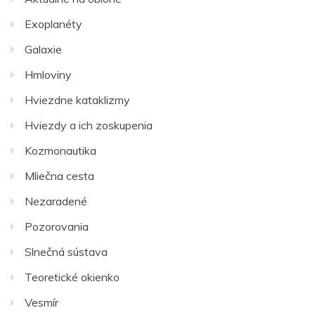
Exoplanéty
Galaxie
Hmloviny
Hviezdne kataklizmy
Hviezdy a ich zoskupenia
Kozmonautika
Mliečna cesta
Nezaradené
Pozorovania
Slnečná sústava
Teoretické okienko
Vesmír