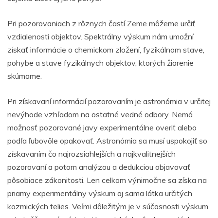
Pri pozorovaniach z rôznych častí Zeme môžeme určiť
vzdialenosti objektov. Spektrálny výskum nám umožní
získať informácie o chemickom zložení, fyzikálnom stave,
pohybe a stave fyzikálnych objektov, ktorých žiarenie
skúmame.
Pri získavaní informácií pozorovaním je astronómia v určitej
nevýhode vzhľadom na ostatné vedné odbory. Nemá
možnosť pozorované javy experimentálne overiť alebo
podľa ľubovôle opakovať. Astronómia sa musí uspokojiť so
získavaním čo najrozsiahlejších a najkvalitnejších
pozorovaní a potom analýzou a dedukciou objavovať
pôsobiace zákonitosti. Len celkom výnimočne sa získa na
priamy experimentálny výskum aj sama látka určitých
kozmických telies. Veľmi dôležitým je v súčasnosti výskum