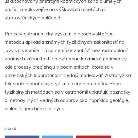
uskutočňovaný prístrojmi kozmických sônd a umelých
družíc, zriedkavejšie na výškových raketách a
stratosférických balónoch.
Pre celý astronomický výskum je neodmysliteľnou
metódou aplikácia známych fyzikálnych zákonitostí na
javy vo vesmíre. To sa nemôže zaobísť bez extrapolácií
známych zákonitostí na extrémne kozmické podmienky,
kde procesy prebiehajú v podmienkach, ktoré sa v
pozemských laboratóriach nedajú modelovať. Astrofyzika
tak spätne obohacuje fyziku o cenné poznatky. Popri
fyzikálnych metódach sa v astronómii uplatňujú poznatky
a metódy iných vedných odborov ako napríklad geológie,
biológie, geochémie a iných.
SHARE