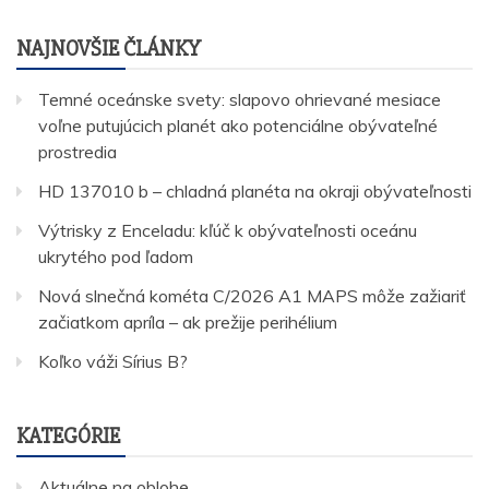
NAJNOVŠIE ČLÁNKY
Temné oceánske svety: slapovo ohrievané mesiace
voľne putujúcich planét ako potenciálne obývateľné
prostredia
HD 137010 b – chladná planéta na okraji obývateľnosti
Výtrisky z Enceladu: kľúč k obývateľnosti oceánu
ukrytého pod ľadom
Nová slnečná kométa C/2026 A1 MAPS môže zažiariť
začiatkom apríla – ak prežije perihélium
Koľko váži Sírius B?
KATEGÓRIE
Aktuálne na oblohe