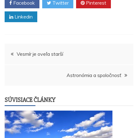
Facebook
Twitter
Pinterest
Linkedin
Navigácia
Vesmír je oveľa starší
v
Astronómia a spoločnosť
článku
SÚVISIACE ČLÁNKY