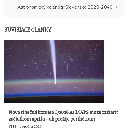
v
Astronomický kalendár Slovensko 2020-2040
článku
SÚVISIACE ČLÁNKY
Nová slnečná kométa C/2026 A1 MAPS môže zažiariť
začiatkom apríla – ak prežije perihélium
13. februára 2026