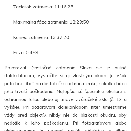
Začiatok zatmenia: 11:16:25
Maximálna fáza zatmenia: 12:23:58
Koniec zatmenia: 13:32:20
Fáza: 0,458
Pozorovať čiastočné zatmenie Slnka nie je nutné
ďalekohľadom, vystačíte si aj vlastným okom. Je však
potrebné dbať na dostatočnú ochranu zraku, nakoľko hrozí
jeho trvalé poškodenie. Najlepšie sú špeciálne okuliare s
ochrannou fóliou alebo aj tmavé zváračské sklo (č. 12 a
vyššie). Pri pozorovaní ďalekohľadom filter umiestnime
vždy pred objektív, nikdy nie do blízkosti okuláru, aby
nedošlo k jeho poškodeniu. Pri fotografovaní alebo
videozázname je vhodné použiť objektívy s dlhou