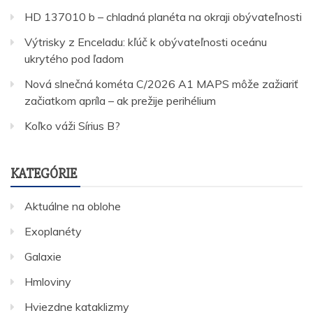
HD 137010 b – chladná planéta na okraji obývateľnosti
Výtrisky z Enceladu: kľúč k obývateľnosti oceánu
ukrytého pod ľadom
Nová slnečná kométa C/2026 A1 MAPS môže zažiariť
začiatkom apríla – ak prežije perihélium
Koľko váži Sírius B?
KATEGÓRIE
Aktuálne na oblohe
Exoplanéty
Galaxie
Hmloviny
Hviezdne kataklizmy