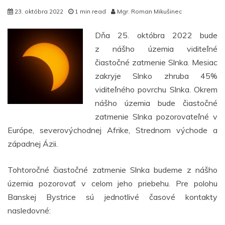
23. októbra 2022
1 min read
Mgr. Roman Mikušinec
Dňa 25. októbra 2022 bude
z nášho územia viditeľné
čiastočné zatmenie Slnka. Mesiac
zakryje Slnko zhruba 45%
viditeľného povrchu Slnka. Okrem
nášho územia bude čiastočné
zatmenie Slnka pozorovateľné v
Európe, severovýchodnej Afrike, Strednom východe a
západnej Ázii.
Tohtoročné čiastočné zatmenie Slnka budeme z nášho
územia pozorovať v celom jeho priebehu. Pre polohu
Banskej Bystrice sú jednotlivé časové kontakty
nasledovné: