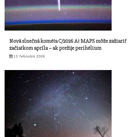
Nová slnečná kométa C/2026 A1 MAPS môže zažiariť
začiatkom apríla – ak prežije perihélium
13. februára 2026