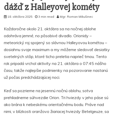
dážď z Halleyovej kométy
18. októbra 2025
3 min read
Mgr. Roman Mikušinec
Každoročne okolo 21. októbra sa na nočnej oblohe
odohráva jemné, no pôsobivé divadlo. Orionidy –
meteorický roj spojený so slávnou Halleyovou kométou –
dosiahnu svoje maximum a my môžeme sledovať desiatky
svetelných stôp, ktoré ticho preletia naprieč tmou. Tento
rok pripadá vrchol aktivity na 21. októbra o 07:45 nášho
času, takže najlepšie podmienky na pozorovanie nastanú
už počas predchádzajúcej noci.
Keď sa pozrieme na jesennú nočnú oblohu, sotva
prehliadneme súhvezdie Orion. Tri hviezdy v jeho páse sú
ako brána k nebeskému orientačnému bodu. Práve nad
nimi, v blízkosti oranžovo žiariacej hviezdy Betelgeuze, sa