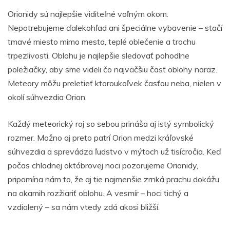
Orionidy sú najlepšie viditeľné voľným okom.
Nepotrebujeme ďalekohľad ani špeciálne vybavenie – stačí
tmavé miesto mimo mesta, teplé oblečenie a trochu
trpezlivosti. Oblohu je najlepšie sledovať pohodlne
poležiačky, aby sme videli čo najväčšiu časť oblohy naraz.
Meteory môžu preletieť ktoroukoľvek časťou neba, nielen v
okolí súhvezdia Orion.
Každý meteorický roj so sebou prináša aj istý symbolický
rozmer. Možno aj preto patrí Orion medzi kráľovské
súhvezdia a sprevádza ľudstvo v mýtoch už tisícročia. Keď
počas chladnej októbrovej noci pozorujeme Orionidy,
pripomína nám to, že aj tie najmenšie zrnká prachu dokážu
na okamih rozžiariť oblohu. A vesmír – hoci tichý a
vzdialený – sa nám vtedy zdá akosi bližší.