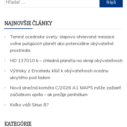
Hľadať:
NAJNOVŠIE ČLÁNKY
Temné oceánske svety: slapovo ohrievané mesiace
voľne putujúcich planét ako potenciálne obývateľné
prostredia
HD 137010 b – chladná planéta na okraji obývateľnosti
Výtrisky z Enceladu: kľúč k obývateľnosti oceánu
ukrytého pod ľadom
Nová slnečná kométa C/2026 A1 MAPS môže zažiariť
začiatkom apríla – ak prežije perihélium
Koľko váži Sírius B?
KATEGÓRIE