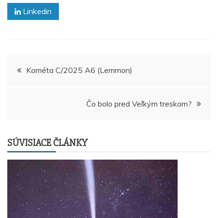
Linkedin
Navigácia
Kométa C/2025 A6 (Lemmon)
v
Čo bolo pred Veľkým treskom?
článku
SÚVISIACE ČLÁNKY