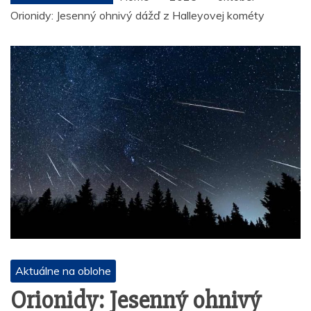
Orionidy: Jesenný ohnivý dážď z Halleyovej kométy
Aktuálne na oblohe
Orionidy: Jesenný ohnivý