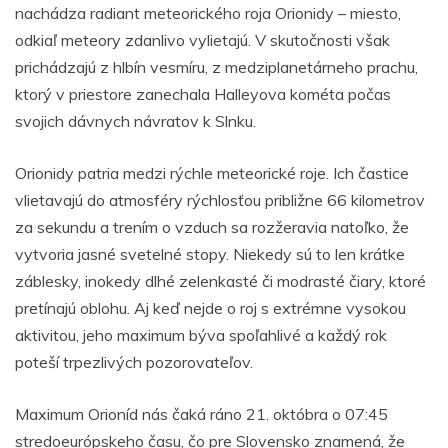
nachádza radiant meteorického roja Orionidy – miesto,
odkiaľ meteory zdanlivo vylietajú. V skutočnosti však
prichádzajú z hlbín vesmíru, z medziplanetárneho prachu,
ktorý v priestore zanechala Halleyova kométa počas
svojich dávnych návratov k Slnku.
Orionidy patria medzi rýchle meteorické roje. Ich častice
vlietavajú do atmosféry rýchlosťou približne 66 kilometrov
za sekundu a trením o vzduch sa rozžeravia natoľko, že
vytvoria jasné svetelné stopy. Niekedy sú to len krátke
záblesky, inokedy dlhé zelenkasté či modrasté čiary, ktoré
pretínajú oblohu. Aj keď nejde o roj s extrémne vysokou
aktivitou, jeho maximum býva spoľahlivé a každý rok
poteší trpezlivých pozorovateľov.
Maximum Orioníd nás čaká ráno 21. októbra o 07:45
stredoeurópskeho času, čo pre Slovensko znamená, že