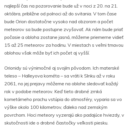
najlepší čas na pozorovanie bude už v noci z 20. na 21.
októbra, približne od polnoci až do svitania. V tom čase
bude Orion dostatočne vysoko nad obzorom a počet
meteorov sa bude postupne zvyšovať. Ak nám bude priať
počasie a obloha zostane jasná, môžeme priemerne vidieť
15 až 25 meteorov za hodinu. V miestach s veľmi tmavou
oblohou však môže byť ich počet aj vyšší.
Orionidy sú výnimočné aj svojím pôvodom. Ich materské
teleso – Halleyova kométa – sa vráti k Slnku až v roku
2061, no jej prejavy môžeme na oblohe sledovať každý
rok v podobe meteorov. Keď tieto drobné zrnká
kometárneho prachu vstúpia do atmosféry, vyparia sa vo
výške okolo 100 kilometrov, ďaleko nad zemským
povrchom. Hoci meteory vyzerajú ako padajúce hviezdy, v
skutočnosti ide o drobné čiastočky veľkosti piesku.