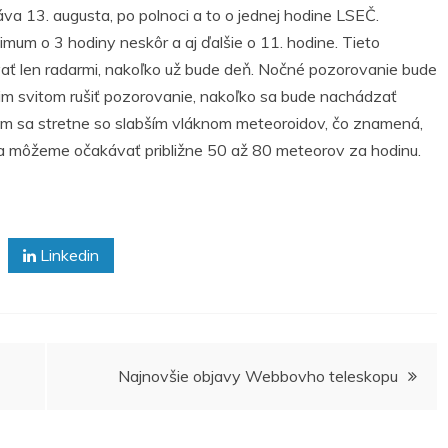
 13. augusta, po polnoci a to o jednej hodine LSEČ.
mum o 3 hodiny neskôr a aj ďalšie o 11. hodine. Tieto
ať len radarmi, nakoľko už bude deň. Nočné pozorovanie bude
m svitom rušiť pozorovanie, nakoľko sa bude nachádzať
Zem sa stretne so slabším vláknom meteoroidov, čo znamená,
 môžeme očakávať približne 50 až 80 meteorov za hodinu.
Linkedin
Najnovšie objavy Webbovho teleskopu