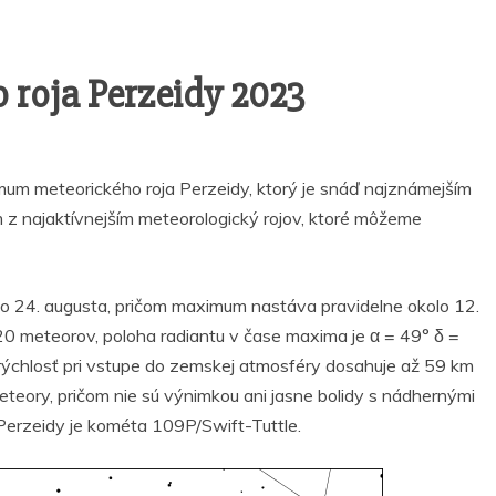
roja Perzeidy 2023
um meteorického roja Perzeidy, ktorý je snáď najznámejším
 z najaktívnejším meteorologický rojov, ktoré môžeme
a do 24. augusta, pričom maximum nastáva pravidelne okolo 12.
0 meteorov, poloha radiantu v čase maxima je α = 49° δ =
 rýchlosť pri vstupe do zemskej atmosféry dosahuje až 59 km
teory, pričom nie sú výnimkou ani jasne bolidy s nádhernými
Perzeidy je kométa 109P/Swift-Tuttle.