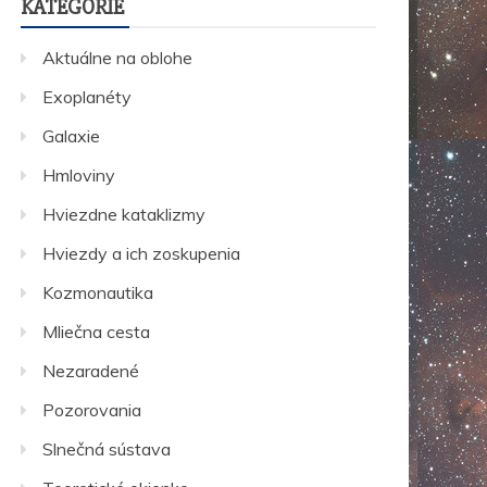
KATEGÓRIE
Aktuálne na oblohe
Exoplanéty
Galaxie
Hmloviny
Hviezdne kataklizmy
Hviezdy a ich zoskupenia
Kozmonautika
Mliečna cesta
Nezaradené
Pozorovania
Slnečná sústava