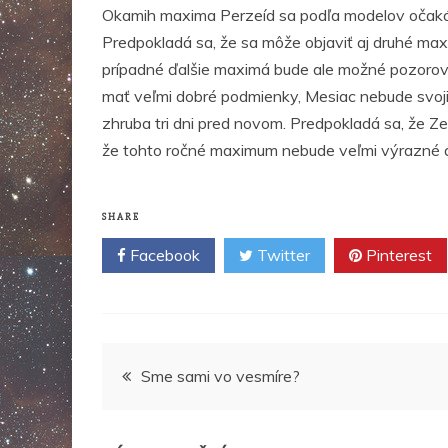
Okamih maxima Perzeíd sa podľa modelov očakáva
Predpokladá sa, že sa môže objaviť aj druhé maxi
prípadné ďalšie maximá bude ale možné pozorov
mať veľmi dobré podmienky, Mesiac nebude svoji
zhruba tri dni pred novom. Predpokladá sa, že 
že tohto ročné maximum nebude veľmi výrazné a
SHARE
Facebook
Twitter
Pinterest
Navigácia
Sme sami vo vesmíre?
v