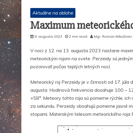
Aktuálne na oblohe
Maximum meteorického 
9. augusta 2023
2 min read
Mgr. Roman Mikušinec
V noci z 12. na 13. augusta 2023 nastane maxim
meteorickým rojom na svete. Perzeidy sú jedným
pozorovať počas teplých letných nocí.
Meteorický roj Perzeidy je v činnosti od 17. júl
augusta. Hodinová frekvencia dosahuje 100 – 12
+58°. Meteory tohto roja sú pomerne rýchle, ich
za sekundu. Perzeidy obsahujú pomerne jasné me
stopami. Materským telesom meteorického roja 