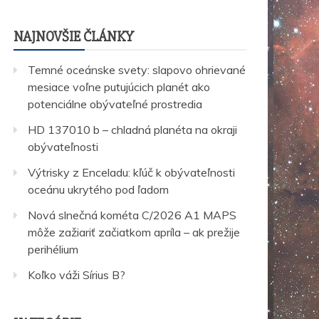
NAJNOVŠIE ČLÁNKY
Temné oceánske svety: slapovo ohrievané
mesiace voľne putujúcich planét ako
potenciálne obývateľné prostredia
HD 137010 b – chladná planéta na okraji
obývateľnosti
Výtrisky z Enceladu: kľúč k obývateľnosti
oceánu ukrytého pod ľadom
Nová slnečná kométa C/2026 A1 MAPS
môže zažiariť začiatkom apríla – ak prežije
perihélium
Koľko váži Sírius B?