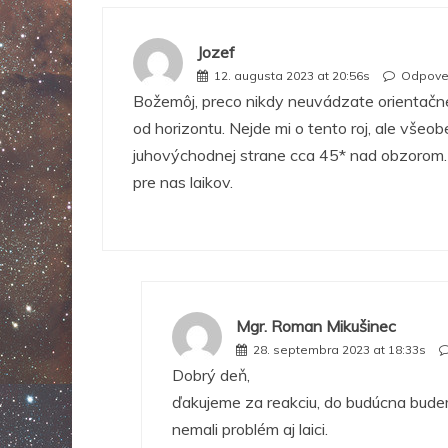
Jozef
12. augusta 2023 at 20:56s
Odpove
Božemôj, preco nikdy neuvádzate orientačne,
od horizontu. Nejde mi o tento roj, ale vše
juhovýchodnej strane cca 45* nad obzorom. A
pre nas laikov.
Mgr. Roman Mikušinec
28. septembra 2023 at 18:33s
Dobrý deň,
ďakujeme za reakciu, do budúcna budeme
nemali problém aj laici.