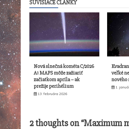
SÚVISIACE ČLÁNKY
článku
Nová slnečná kométa C/2026
Kvadran
A1 MAPS môže zažiariť
veľké n
začiatkom apríla – ak
nového 
prežije perihélium
1. janu
13. februára 2026
2 thoughts on “
Maximum met