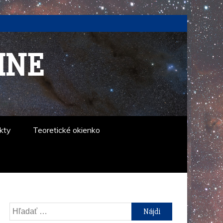
INE
kty
Teoretické okienko
Hľadať: