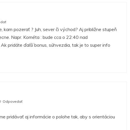
dať
 kam pozerať ? Juh, sever či východ? Aj približne stupeň
obecne. Napr. Kométa : bude cca o 22:40 nad
k pridáte ďalší bonus, súhvezdia, tak je to super info
Odpovedať
 pridávať aj informácie o polohe tak, aby s orientáciou