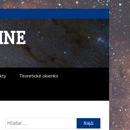
INE
kty
Teoretické okienko
Hľadať: