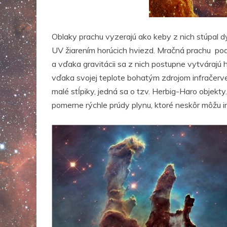
Oblaky prachu vyzerajú ako keby z nich stúpal 
UV žiarením horúcich hviezd. Mračná prachu pod 
a vďaka gravitácii sa z nich postupne vytvárajú h
vďaka svojej teplote bohatým zdrojom infračerven
malé stĺpiky, jedná sa o tzv. Herbig-Haro objekt
pomerne rýchle prúdy plynu, ktoré neskôr môžu i