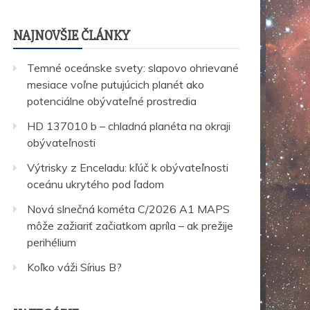
NAJNOVŠIE ČLÁNKY
Temné oceánske svety: slapovo ohrievané
mesiace voľne putujúcich planét ako
potenciálne obývateľné prostredia
HD 137010 b – chladná planéta na okraji
obývateľnosti
Výtrisky z Enceladu: kľúč k obývateľnosti
oceánu ukrytého pod ľadom
Nová slnečná kométa C/2026 A1 MAPS
môže zažiariť začiatkom apríla – ak prežije
perihélium
Koľko váži Sírius B?