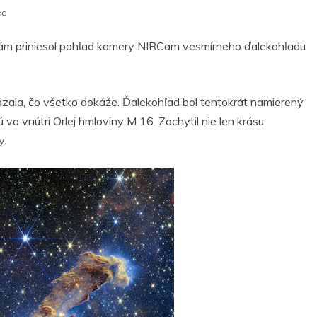
ec
nám priniesol pohľad kamery NIRCam vesmírneho ďalekohľadu
zala, čo všetko dokáže. Ďalekohľad bol tentokrát namierený
 vo vnútri Orlej hmloviny M 16. Zachytil nie len krásu
y.