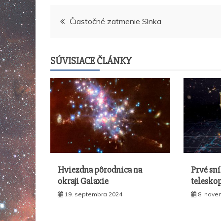
Navigácia
Čiastočné zatmenie Slnka
v
SÚVISIACE ČLÁNKY
článku
Hviezdna pôrodnica na
Prvé sn
okraji Galaxie
telesko
19. septembra 2024
8. nove