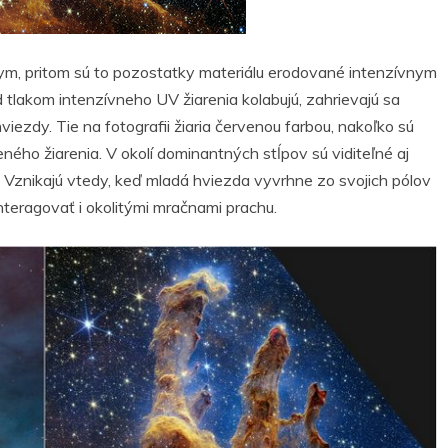
dym, pritom sú to pozostatky materiálu erodované intenzívnym
tlakom intenzívneho UV žiarenia kolabujú, zahrievajú sa
viezdy. Tie na fotografii žiaria červenou farbou, nakoľko sú
ého žiarenia. V okolí dominantných stĺpov sú viditeľné aj
y. Vznikajú vtedy, keď mladá hviezda vyvrhne zo svojich pólov
nteragovať i okolitými mračnami prachu.