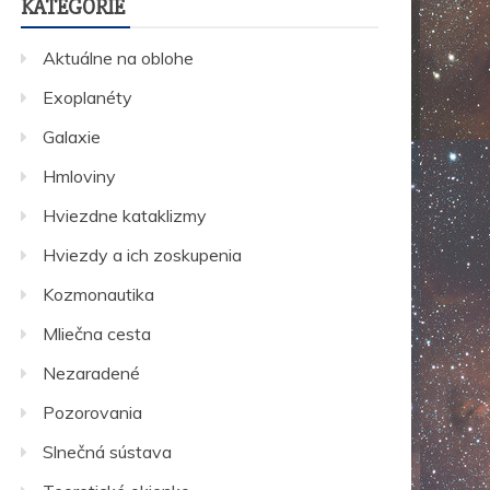
KATEGÓRIE
Aktuálne na oblohe
Exoplanéty
Galaxie
Hmloviny
Hviezdne kataklizmy
Hviezdy a ich zoskupenia
Kozmonautika
Mliečna cesta
Nezaradené
Pozorovania
Slnečná sústava