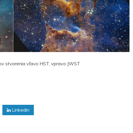
rov stvorenia vľavo HST, vpravo JWST
Linkedin