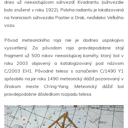
dnes už neexistujúcom súhvezdí Kvadrantu (súhvezdie
bolo zrušené v roku 1922). Poloha radiantu je lokalizovaná
na hraniciach súhvezdia Pastier a Drak, neďaleko Veľkého
vozu.
Pôvod meteorického roja nie je dodnes uspokojivo
vysvetlený. Za pôvodom roja pravdepodobne stojí
fragment už 500 rokov neexistujúcej kométy, ktorý bol v
roku 2003 objavený a katalogizovaný pod názvom
C/2003 EH1. Pôvodné teleso s označením C/1490 Y1
spôsobilo na jar roku 1490 meteorický dážď pozorovaný v
čínskom meste Ch’ing-Yang. Meteorický dážď bol
pravdepodobne dôsledkom rozpadu telesa.