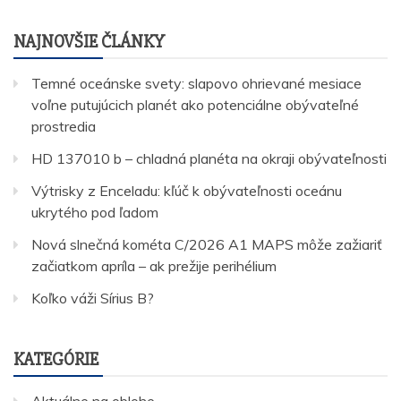
NAJNOVŠIE ČLÁNKY
Temné oceánske svety: slapovo ohrievané mesiace
voľne putujúcich planét ako potenciálne obývateľné
prostredia
HD 137010 b – chladná planéta na okraji obývateľnosti
Výtrisky z Enceladu: kľúč k obývateľnosti oceánu
ukrytého pod ľadom
Nová slnečná kométa C/2026 A1 MAPS môže zažiariť
začiatkom apríla – ak prežije perihélium
Koľko váži Sírius B?
KATEGÓRIE