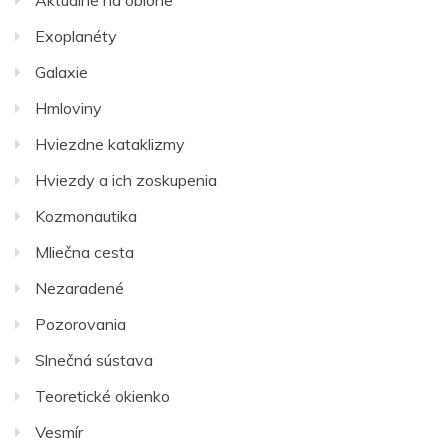
Aktuálne na oblohe
Exoplanéty
Galaxie
Hmloviny
Hviezdne kataklizmy
Hviezdy a ich zoskupenia
Kozmonautika
Mliečna cesta
Nezaradené
Pozorovania
Slnečná sústava
Teoretické okienko
Vesmír