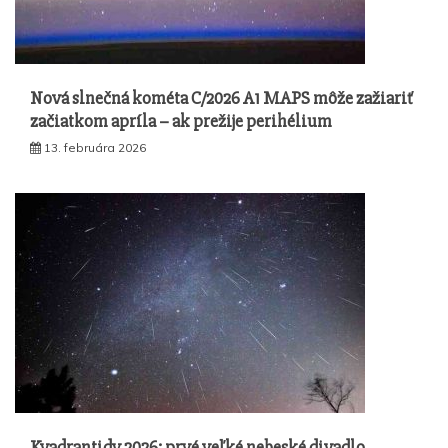
Nová slnečná kométa C/2026 A1 MAPS môže zažiariť
začiatkom apríla – ak prežije perihélium
13. februára 2026
Kvadrantidy 2026: prvé veľké nebeské divadlo