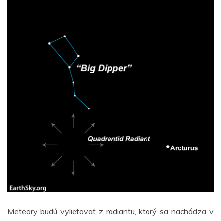
Meteory budú vylietavať z radiantu, ktorý sa nachádza v